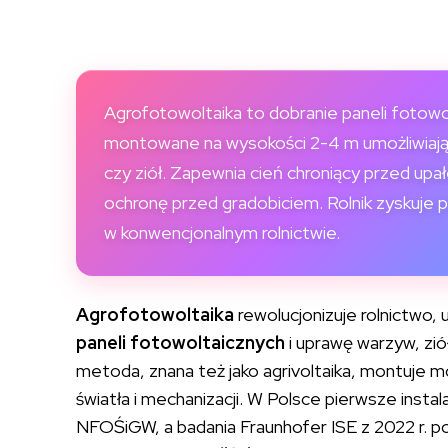
Agrofotowoltaika to dobranie paneli fotowol
montowane na wysokości 2-4 m umożliwiają wz
czy ziół. Zapewnia cień chroniący przed up
ochronę przed gradobiciem. Rolnik zyskuje 
w konwencjonalnym rolnictwie.
Agrofotowoltaika
rewolucjonizuje rolnictwo,
paneli fotowoltaicznych
i uprawę warzyw, zi
metoda, znana też jako agrivoltaika, montuje
światła i mechanizacji. W Polsce pierwsze insta
NFOŚiGW, a badania Fraunhofer ISE z 2022 r. po