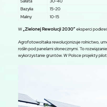
Sałata
30-40
Bazylia
15-20
Maliny
10-15
W
„Zielonej Rewolucji 2030”
eksperci podkreś
Agrofotowoltaika rewolucjonizuje rolnictwo, umo
roślin pod panelami słonecznymi. To rozwiązanie
wykorzystanie gruntów. W Polsce projekty pilot