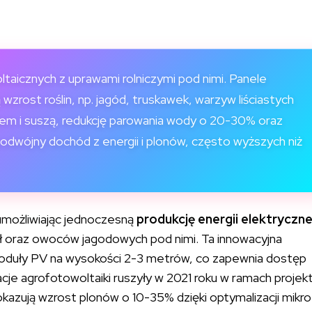
taicznych z uprawami rolniczymi pod nimi. Panele
rost roślin, np. jagód, truskawek, warzyw liściastych
ałem i suszą, redukcję parowania wody o 20-30% oraz
podwójny dochód z energii i plonów, często wyższych niż
 umożliwiając jednoczesną
produkcję energii elektryczne
ół oraz owoców jagodowych pod nimi. Ta innowacyjna
 moduły PV na wysokości 2-3 metrów, co zapewnia dostęp
lacje agrofotowoltaiki ruszyły w 2021 roku w ramach projek
kazują wzrost plonów o 10-35% dzięki optymalizacji mikro