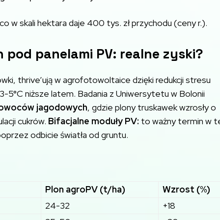
 w skali hektara daje 400 tys. zł przychodu (ceny r.).
od panelami PV: realne zyski?
ki, thrive’ują w agrofotowoltaice dzięki redukcji stresu
-5°C niższe latem. Badania z Uniwersytetu w Bolonii
ą owoców jagodowych
, gdzie plony truskawek wzrosły o
lacji cukrów.
Bifacjalne moduły PV:
to ważny termin w t
oprzez odbicie światła od gruntu.
Plon agroPV (t/ha)
Wzrost (%)
24-32
+18