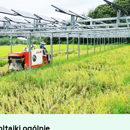
ltaiki
ogólnie