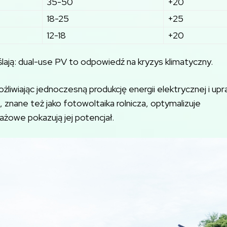
35-50
+20
18-25
+25
12-18
+20
lają: dual-use PV to odpowiedź na kryzys klimatyczny.
żliwiając jednoczesną produkcję energii elektrycznej i up
, znane też jako fotowoltaika rolnicza, optymalizuje
ażowe pokazują jej potencjał.