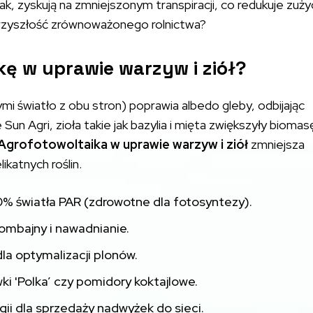
inak, zyskują na zmniejszonym transpiracji, co redukuje zuży
rzyszłość zrównoważonego rolnictwa?
ę w uprawie warzyw i ziół?
mi światło z obu stron) poprawia albedo gleby, odbijając
 Sun Agri, zioła takie jak bazylia i mięta zwiększyły biomas
Agrofotowoltaika w uprawie warzyw i ziół
zmniejsza
ikatnych roślin.
% światła PAR (zdrowotne dla fotosyntezy).
kombajny i nawadnianie.
la optymalizacji plonów.
ki 'Polka’ czy pomidory koktajlowe.
ii dla sprzedaży nadwyżek do sieci.