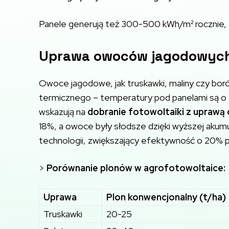
Panele generują też 300-500 kWh/m² rocznie, co
Uprawa owoców jagodowych p
Owoce jagodowe, jak truskawki, maliny czy borów
termicznego – temperatury pod panelami są o 3
wskazują na
dobranie fotowoltaiki z upraw
18%, a owoce były słodsze dzięki wyższej akumu
technologii, zwiększający efektywność o 20% p
>
Porównanie plonów w agrofotowoltaice:
Uprawa
Plon konwencjonalny (t/ha)
Truskawki
20-25