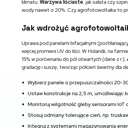
klimatu.
Warzywa liściaste
, jak sałata czy szp
wody nawet o 20%. Czy agrofotowoltaika to p
Jak wdrożyć agrofotowoltaik
Uprawa pod panelami bifacjalnymi (pochłaniający
więcej promieni UV do liści. W Holandii, na farmie
15% w porównaniu do pól otwartych (dane z r.).
gradację i suszę, tworząc półcień świetny dla del
Wybierz panele o przepuszczalności 20-30
Ustaw konstrukcje na 2,5 m, umożliwiając 
Monitoruj wilgotność gleby sensorami IoT d
Stosuj odmiany tolerujące cień, np. truskaw
Integruj z systemami magazynowania energ