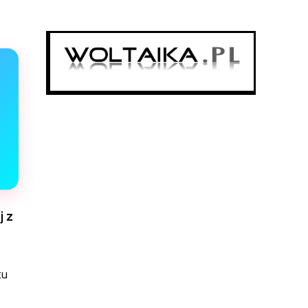
j z
tu