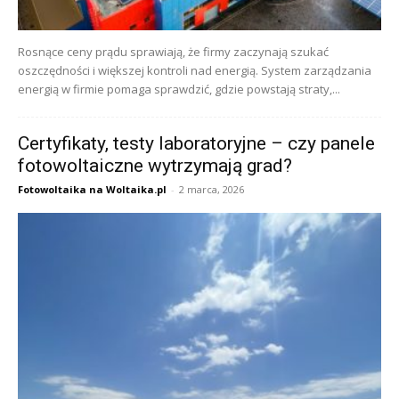
Rosnące ceny prądu sprawiają, że firmy zaczynają szukać
oszczędności i większej kontroli nad energią. System zarządzania
energią w firmie pomaga sprawdzić, gdzie powstają straty,...
Certyfikaty, testy laboratoryjne – czy panele
fotowoltaiczne wytrzymają grad?
Fotowoltaika na Woltaika.pl
-
2 marca, 2026