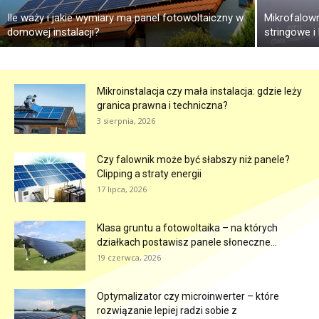
Ile waży i jakie wymiary ma panel fotowoltaiczny w
Mikrofalown
domowej instalacji?
stringowe 
Mikroinstalacja czy mała instalacja: gdzie leży
granica prawna i techniczna?
3 sierpnia, 2026
Czy falownik może być słabszy niż panele?
Clipping a straty energii
17 lipca, 2026
Klasa gruntu a fotowoltaika – na których
działkach postawisz panele słoneczne...
19 czerwca, 2026
Optymalizator czy microinwerter – które
rozwiązanie lepiej radzi sobie z