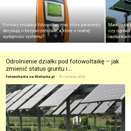
Pomiary instalacji fotowoltaicznej: które parametry
Markizy ta
decydują o bezpieczeństwie, a które o realnej
czy ogniwa
wydajności systemu?
rachunkach
Odrolnienie działki pod fotowoltaikę – jak
zmienić status gruntu i...
Fotowoltaika na Woltaika.pl
-
10 czerwca, 2026