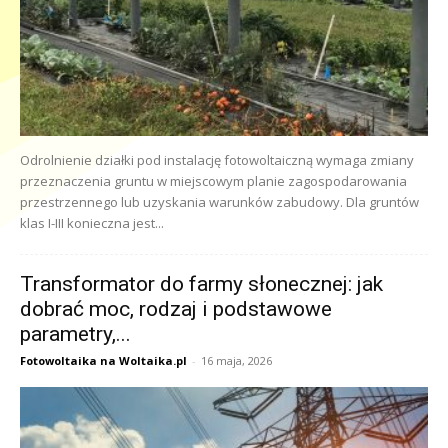
Odrolnienie działki pod instalację fotowoltaiczną wymaga zmiany
przeznaczenia gruntu w miejscowym planie zagospodarowania
przestrzennego lub uzyskania warunków zabudowy. Dla gruntów
klas I-III konieczna jest...
Transformator do farmy słonecznej: jak
dobrać moc, rodzaj i podstawowe
parametry,...
Fotowoltaika na Woltaika.pl
-
16 maja, 2026