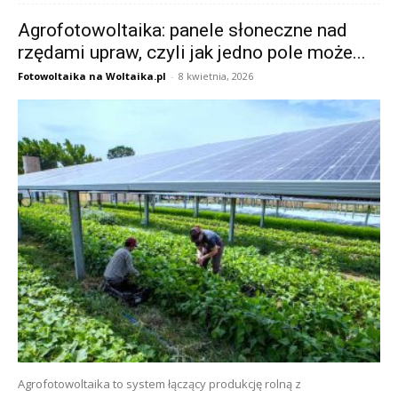
Agrofotowoltaika: panele słoneczne nad
rzędami upraw, czyli jak jedno pole może...
Fotowoltaika na Woltaika.pl
-
8 kwietnia, 2026
Agrofotowoltaika to system łączący produkcję rolną z