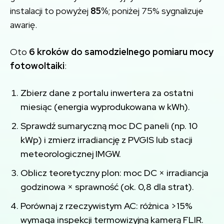
instalacji to powyżej
85%
; poniżej 75% sygnalizuje
awarię.
Oto
6 kroków do samodzielnego pomiaru mocy
fotowoltaiki
:
Zbierz dane z portalu inwertera za ostatni
miesiąc (energia wyprodukowana w kWh).
Sprawdź sumaryczną moc DC paneli (np. 10
kWp) i zmierz irradiancję z PVGIS lub stacji
meteorologicznej IMGW.
Oblicz teoretyczny plon: moc DC × irradiancja
godzinowa × sprawność (ok. 0,8 dla strat).
Porównaj z rzeczywistym AC: różnica >15%
wymaga inspekcji termowizyjną kamerą FLIR.