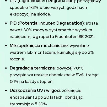
LID (Light Induced Degradation)
: początkowy
spadek o 1-3% w pierwszych godzinach
ekspozycji na słońce.
PID (Potential Induced Degradation)
: strata
nawet 30% mocy w systemach z wysokim
napięciem, wg raportu Fraunhofer ISE 2021.
Mikropęknięcia mechaniczne
: wywołane
wiatrem lub montażem, kumulują się do 2%
rocznie.
Degradacja termiczna
: powyżej 70°C
przyspiesza reakcje chemiczne w EVA, tracąc
0,1% na każdy stopień.
Uszkodzenia UV i wilgoci
: żółknięcie
encapsulantu po 20 latach, obniżając
transmisję o 5-10%.