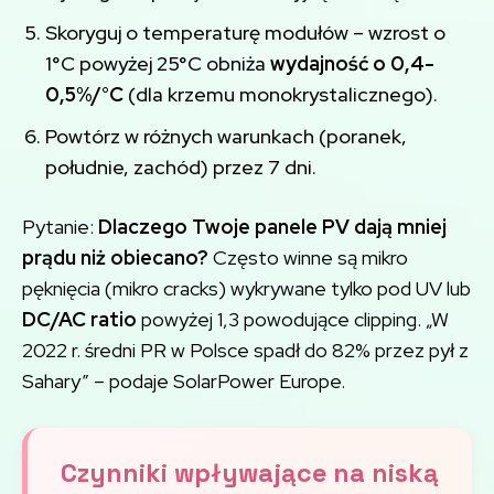
Skoryguj o temperaturę modułów – wzrost o
1°C powyżej 25°C obniża
wydajność o 0,4-
0,5%/°C
(dla krzemu monokrystalicznego).
Powtórz w różnych warunkach (poranek,
południe, zachód) przez 7 dni.
Pytanie:
Dlaczego Twoje panele PV dają mniej
prądu niż obiecano?
Często winne są mikro
pęknięcia (mikro cracks) wykrywane tylko pod UV lub
DC/AC ratio
powyżej 1,3 powodujące clipping. „W
2022 r. średni PR w Polsce spadł do 82% przez pył z
Sahary” – podaje SolarPower Europe.
Czynniki wpływające na niską