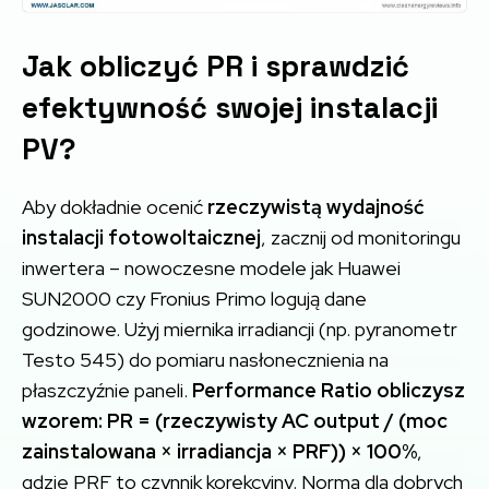
Jak obliczyć PR i sprawdzić
efektywność swojej instalacji
PV?
Aby dokładnie ocenić
rzeczywistą wydajność
instalacji fotowoltaicznej
, zacznij od monitoringu
inwertera – nowoczesne modele jak Huawei
SUN2000 czy Fronius Primo logują dane
godzinowe. Użyj miernika irradiancji (np. pyranometr
Testo 545) do pomiaru nasłonecznienia na
płaszczyźnie paneli.
Performance Ratio obliczysz
wzorem: PR = (rzeczywisty AC output / (moc
zainstalowana × irradiancja × PRF)) × 100%
,
gdzie PRF to czynnik korekcyjny. Norma dla dobrych