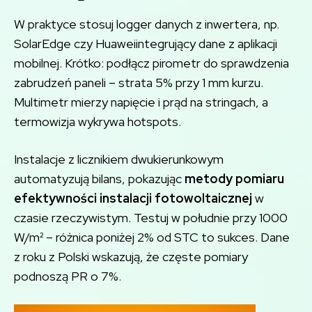
W praktyce stosuj logger danych z inwertera, np.
SolarEdge czy Huaweiintegrujący dane z aplikacji
mobilnej. Krótko: podłącz pirometr do sprawdzenia
zabrudzeń paneli – strata 5% przy 1 mm kurzu.
Multimetr mierzy napięcie i prąd na stringach, a
termowizja wykrywa hotspots.
Instalacje z licznikiem dwukierunkowym
automatyzują bilans, pokazując
metody pomiaru
efektywności instalacji fotowoltaicznej
w
czasie rzeczywistym. Testuj w południe przy 1000
W/m² – różnica poniżej 2% od STC to sukces. Dane
z roku z Polski wskazują, że częste pomiary
podnoszą PR o 7%.