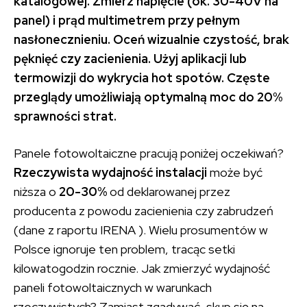
katalogowej. Zmierz napięcie (ok. 30-40V na
panel) i prąd multimetrem przy pełnym
nasłonecznieniu. Oceń wizualnie czystość, brak
pęknięć czy zacienienia. Użyj aplikacji lub
termowizji do wykrycia hot spotów. Częste
przeglądy umożliwiają optymalną moc do 20%
sprawności strat.
Panele fotowoltaiczne pracują poniżej oczekiwań?
Rzeczywista wydajność instalacji
może być
niższa o
20-30%
od deklarowanej przez
producenta z powodu zacienienia czy zabrudzeń
(dane z raportu IRENA ). Wielu prosumentów w
Polsce ignoruje ten problem, tracąc setki
kilowatogodzin rocznie. Jak zmierzyć wydajność
paneli fotowoltaicznych w warunkach
rzeczywistych? Zamiast zgadywać, skup się na