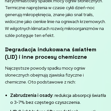
natychmiastowy spadek mocy ogniw słonecznych.
Termiczne naprężenia w czasie cykli dzień-noc
generują mikropęknięcia, znane jako snail trails,
widoczne jako cienkie linie na ogniwach krzemowych.
W wilgotnych klimatach rozwój mikroorganizmów na
szkle potęguje ten efekt.
Degradacja indukowana światłem
(LID)
i inne procesy chemiczne
Najczęstsze powody spadku mocy ogniw
słonecznych obejmują zjawiska fizyczne i
chemiczne. Oto podstawowe z nich:
Zabrudzenia i osady
: redukcja absorpcji światła
o 3-7% bez częstego czyszczenia.