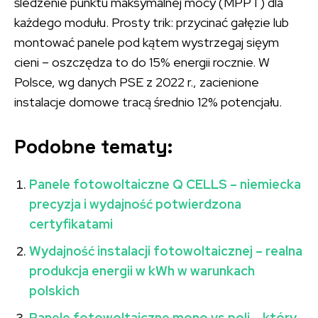
śledzenie punktu maksymalnej mocy (MPPT) dla
każdego modułu. Prosty trik: przycinać gałęzie lub
montować panele pod kątem wystrzegaj sięym
cieni – oszczędza to do 15% energii rocznie. W
Polsce, wg danych PSE z 2022 r., zacienione
instalacje domowe tracą średnio 12% potencjału.
Podobne tematy:
Panele fotowoltaiczne Q CELLS – niemiecka
precyzja i wydajność potwierdzona
certyfikatami
Wydajność instalacji fotowoltaicznej – realna
produkcja energii w kWh w warunkach
polskich
Panele fotowoltaiczne mono vs poli – który