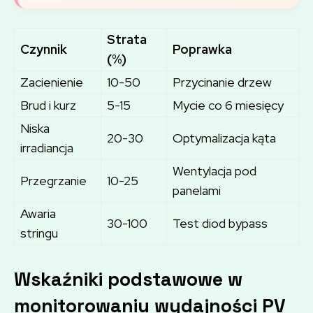
Strata
Czynnik
Poprawka
(%)
Zacienienie
10-50
Przycinanie drzew
Brud i kurz
5-15
Mycie co 6 miesięcy
Niska
20-30
Optymalizacja kąta
irradiancja
Wentylacja pod
Przegrzanie
10-25
panelami
Awaria
30-100
Test diod bypass
stringu
Wskaźniki podstawowe w
monitorowaniu wydajności PV