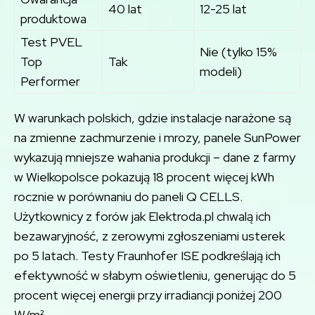
40 lat
12-25 lat
produktowa
Test PVEL
Nie (tylko 15%
Top
Tak
modeli)
Performer
W warunkach polskich, gdzie instalacje narażone są
na zmienne zachmurzenie i mrozy, panele SunPower
wykazują mniejsze wahania produkcji – dane z farmy
w Wielkopolsce pokazują 18 procent więcej kWh
rocznie w porównaniu do paneli Q CELLS.
Użytkownicy z forów jak Elektroda.pl chwalą ich
bezawaryjność, z zerowymi zgłoszeniami usterek
po 5 latach. Testy Fraunhofer ISE podkreślają ich
efektywność w słabym oświetleniu, generując do 5
procent więcej energii przy irradiancji poniżej 200
W/m².