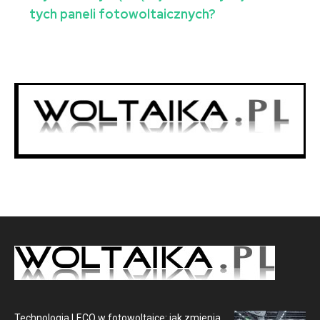
tych paneli fotowoltaicznych?
Technologia LECO w fotowoltaice: jak zmienia