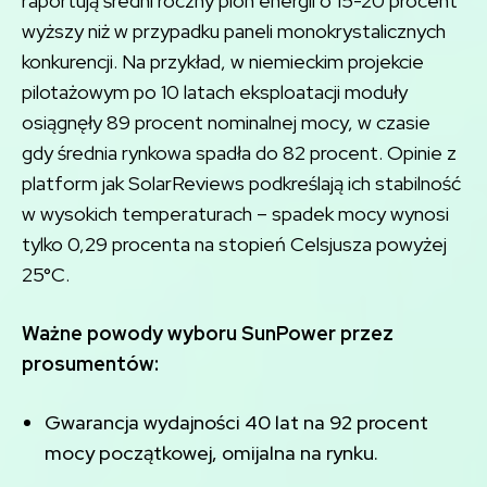
raportują średni roczny plon energii o 15-20 procent
wyższy niż w przypadku paneli monokrystalicznych
konkurencji. Na przykład, w niemieckim projekcie
pilotażowym po 10 latach eksploatacji moduły
osiągnęły 89 procent nominalnej mocy, w czasie
gdy średnia rynkowa spadła do 82 procent. Opinie z
platform jak SolarReviews podkreślają ich stabilność
w wysokich temperaturach – spadek mocy wynosi
tylko 0,29 procenta na stopień Celsjusza powyżej
25°C.
Ważne powody wyboru SunPower przez
prosumentów:
Gwarancja wydajności 40 lat na 92 procent
mocy początkowej, omijalna na rynku.