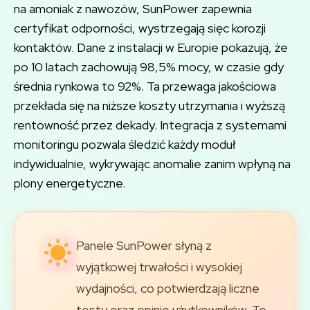
na amoniak z nawozów, SunPower zapewnia
certyfikat odporności, wystrzegają sięc korozji
kontaktów. Dane z instalacji w Europie pokazują, że
po 10 latach zachowują 98,5% mocy, w czasie gdy
średnia rynkowa to 92%. Ta przewaga jakościowa
przekłada się na niższe koszty utrzymania i wyższą
rentowność przez dekady. Integracja z systemami
monitoringu pozwala śledzić każdy moduł
indywidualnie, wykrywając anomalie zanim wpłyną na
plony energetyczne.
Panele SunPower słyną z
wyjątkowej trwałości i wysokiej
wydajności, co potwierdzają liczne
testy oraz opinie użytkowników. Te