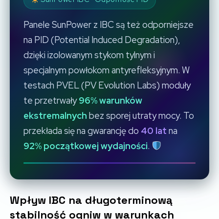
Panele SunPower z IBC są też odporniejsze
na PID (Potential Induced Degradation),
dzięki izolowanym stykom tylnym i
specjalnym powłokom antyrefleksyjnym. W
testach PVEL (PV Evolution Labs) moduły
te przetrwały
96% warunków
ekstremalnych
bez sporej utraty mocy. To
przekłada się na gwarancję do
40 lat
na
92% początkowej wydajności
.
Wpływ IBC na długoterminową
stabilność ogniw w warunkach