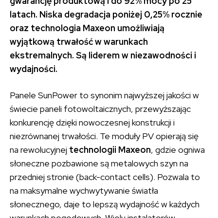
gwarancję produktową i do 92% mocy po 25
latach. Niska degradacja poniżej 0,25% rocznie
oraz technologia Maxeon umożliwiają
wyjątkową trwałość w warunkach
ekstremalnych. Są liderem w niezawodności i
wydajności.
Panele SunPower to synonim najwyższej jakości w
świecie paneli fotowoltaicznych, przewyższając
konkurencję dzięki nowoczesnej konstrukcji i
niezrównanej trwałości. Te moduły PV opierają się
na rewolucyjnej
technologii Maxeon
, gdzie ogniwa
słoneczne pozbawione są metalowych szyn na
przedniej stronie (back-contact cells). Pozwala to
na maksymalne wychwytywanie światła
słonecznego, daje to lepszą wydajność w każdych
warunkach pogodowych. Wielu instalatorów