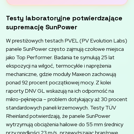
Testy laboratoryjne potwierdzające
supremację SunPower
W prestiżowych testach PVEL (PV Evolution Labs)
panele SunPower często zajmują czołowe miejsca
jako Top Performer. Badania te symulują 25 lat
ekspozycji na wilgoć, termocykle i naprężenia
mechaniczne, gdzie moduły Maxeon zachowują
ponad 92 procent początkowej mocy. Z kolei
raporty DNV GL wskazują na ich odporność na
mikro-pęknięcia – problem dotykający aż 30 procent
standardowych paneli krzemowych. Testy TÜV
Rheinland potwierdzają, że panele SunPower
wytrzymują obciążenia hailowe do 55 mm średnicy
przy prędkości 23 m/s, przewyższając branżowe