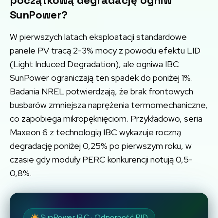
początkową degradację ogniw
SunPower?
W pierwszych latach eksploatacji standardowe
panele PV tracą 2-3% mocy z powodu efektu LID
(Light Induced Degradation), ale ogniwa IBC
SunPower ograniczają ten spadek do poniżej 1%.
Badania NREL potwierdzają, że brak frontowych
busbarów zmniejsza naprężenia termomechaniczne,
co zapobiega mikropęknięciom. Przykładowo, seria
Maxeon 6 z technologią IBC wykazuje roczną
degradację poniżej 0,25% po pierwszym roku, w
czasie gdy moduły PERC konkurencji notują 0,5-
0,8%.
SunPower IBC · Odporność PID