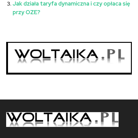
Jak działa taryfa dynamiczna i czy opłaca się
przy OZE?