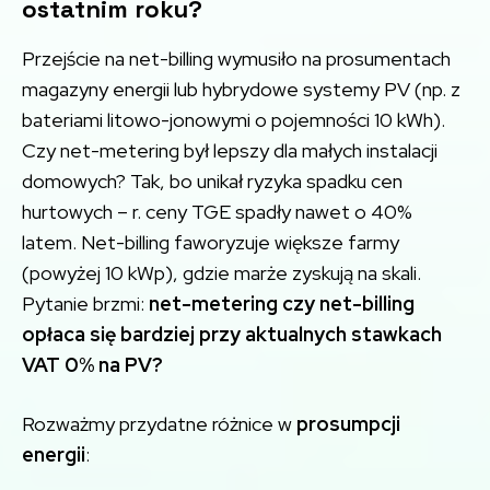
ostatnim roku?
Przejście na net-billing wymusiło na prosumentach
magazyny energii lub hybrydowe systemy PV (np. z
bateriami litowo-jonowymi o pojemności 10 kWh).
Czy net-metering był lepszy dla małych instalacji
domowych? Tak, bo unikał ryzyka spadku cen
hurtowych – r. ceny TGE spadły nawet o 40%
latem. Net-billing faworyzuje większe farmy
(powyżej 10 kWp), gdzie marże zyskują na skali.
Pytanie brzmi:
net-metering czy net-billing
opłaca się bardziej przy aktualnych stawkach
VAT 0% na PV?
Rozważmy przydatne różnice w
prosumpcji
energii
: