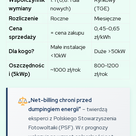
wymiany
nowych)
(TGE)
Rozliczenie
Roczne
Miesięczne
Cena
0,45-0,65
= cena zakupu
sprzedaży
zł/kWh
Małe instalacje
Dla kogo?
Duże >50kW
<10kW
Oszczędnośc
800-1200
~1000 zł/rok
i (5kWp)
zł/rok
„Net-billing chroni przed
dumpingiem energii”
– twierdzą
eksperci z Polskiego Stowarzyszenia
Fotowoltaiki (PSF). W r. prognozy