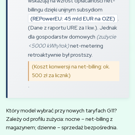
wskazują na wzrost opłacalności net-
billingu dzięki unijnym subsydiom
(REPowerEU: 45 mld EUR na OZE)
.
(Dane z raportu URE za I kw.). Jednak
dla gospodarstw domowych
(zużycie
<5000 kWh/rok)
net-metering
retroaktywnie był prostszy.
(Koszt konwersji na net-billing: ok.
500 zł za licznik)
.
Który model wybrać przy nowych taryfach G11?
Zależy od profilu zużycia: nocne – net-billing z
magazynem; dzienne – sprzedaż bezpośrednia.