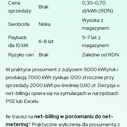
Cena
0,30-0,70
Brak
sprzedaży
zł/kWh (RDN)
Wysoka z
Swoboda
Niska
magazynem
Payback
5-7 lat z
6-8 lat
dla 10 kW
magazynem
Ryzyko cen
Brak
Zależne od RDN
W praktyce prosument z zużyciem 5000 kWh/rok i
produkcją 7000 kWh zyskuje 1200 zł rocznie przy
sprzedaży 2000 kWh po średniej 0,60 zł. Decyzja o
net-billingu opiera się na symulacjach w narzędziach
PSE lub Excelu.
Ile tracisz na
net-billing w porównaniu do net-
metering
? Praktyczne wyliczenia dla prosumenta z