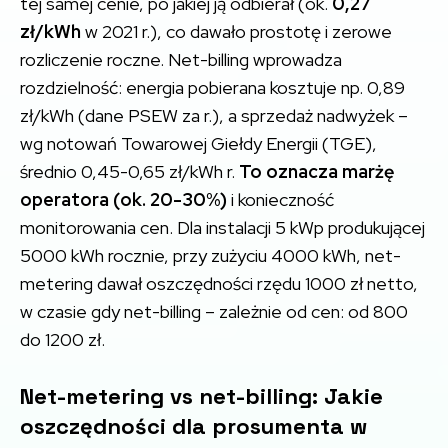
tej samej cenie, po jakiej ją odbierał (ok.
0,27
zł/kWh
w 2021 r.), co dawało prostotę i zerowe
rozliczenie roczne. Net-billing wprowadza
rozdzielność: energia pobierana kosztuje np. 0,89
zł/kWh (dane PSEW za r.), a sprzedaż nadwyżek –
wg notowań Towarowej Giełdy Energii (TGE),
średnio 0,45-0,65 zł/kWh r.
To oznacza marżę
operatora (ok. 20-30%)
i konieczność
monitorowania cen. Dla instalacji 5 kWp produkującej
5000 kWh rocznie, przy zużyciu 4000 kWh, net-
metering dawał oszczędności rzędu 1000 zł netto,
w czasie gdy net-billing – zależnie od cen: od 800
do 1200 zł.
Net-metering vs net-billing: Jakie
oszczędności dla prosumenta w