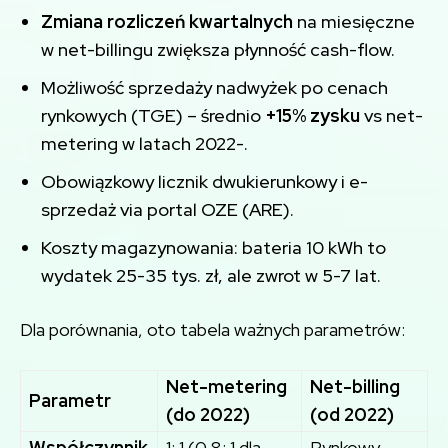
Zmiana rozliczeń kwartalnych
na miesięczne
w net-billingu zwiększa płynność cash-flow.
Możliwość sprzedaży nadwyżek po cenach
rynkowych (TGE) – średnio
+15% zysku
vs net-
metering w latach 2022-.
Obowiązkowy licznik dwukierunkowy i e-
sprzedaż via portal OZE (ARE).
Koszty magazynowania: bateria 10 kWh to
wydatek 25-35 tys. zł, ale zwrot w 5-7 lat.
Dla porównania, oto tabela ważnych parametrów:
Net-metering
Net-billing
Parametr
(do 2022)
(od 2022)
Współczynnik
1: 1 (0,8: 1 dla
Rynkowy