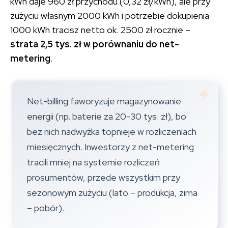
kWh daje 960 zł przychodu (0,32 zł/kWh), ale przy
zużyciu własnym 2000 kWh i potrzebie dokupienia
1000 kWh tracisz netto ok. 2500 zł rocznie –
strata 2,5 tys. zł w porównaniu do net-
metering
.
Net-billing faworyzuje magazynowanie
energii (np. baterie za 20-30 tys. zł), bo
bez nich nadwyżka topnieje w rozliczeniach
miesięcznych. Inwestorzy z net-metering
tracili mniej na systemie rozliczeń
prosumentów, przede wszystkim przy
sezonowym zużyciu (lato – produkcja, zima
– pobór).